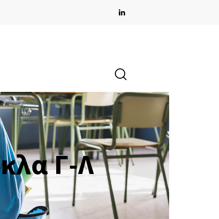
κλα Γ-Λ