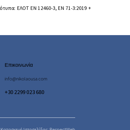
υπα: ΕΛΟΤ EN 12460-3, EN 71-3:2019 +
Επικοινωνία
info@nikolaousa.com
+30 2299 023 680
 Κατασκευή Ιστοσελίδας: RespectWeb