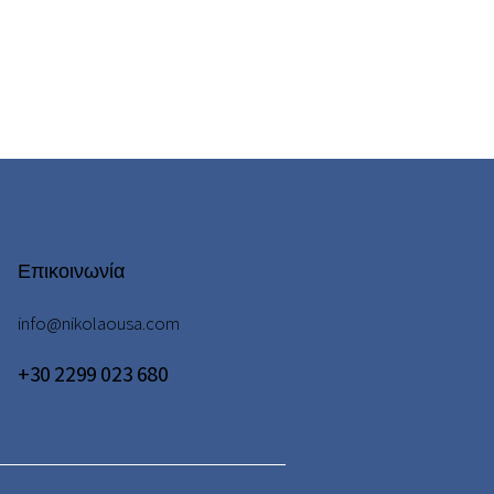
Επικοινωνία
info@nikolaousa.com
+30 2299 023 680