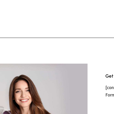
Get
[con
Form