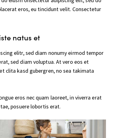
d do eiusm onsectetur adipiscing elit, sed do
lacerat eros, eu tincidunt velit. Consectetur
iste natus et
pscing elitr, sed diam nonumy eirmod tempor
rat, sed diam voluptua. At vero eos et
et clita kasd gubergren, no sea takimata
ongue eros nec quam laoreet, in viverra erat
tae, posuere lobortis erat.