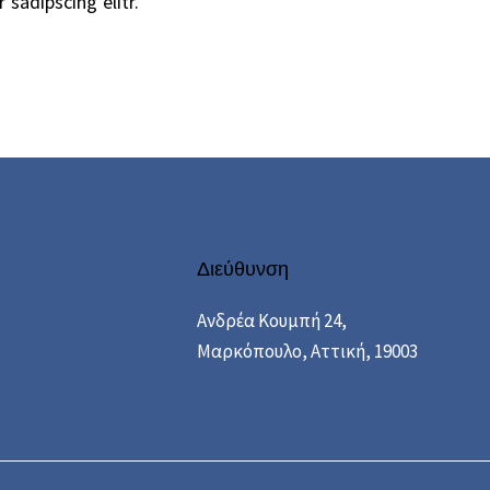
sadipscing elitr.
Διεύθυνση
Ανδρέα Κουμπή 24,
Μαρκόπουλο, Αττική, 19003