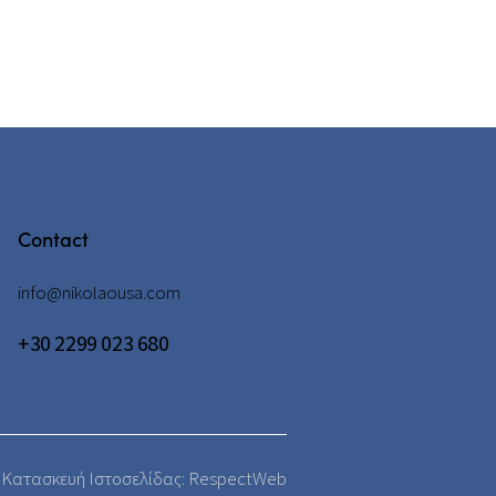
Contact
info@nikolaousa.com
+30 2299 023 680
 Κατασκευή Ιστοσελίδας: RespectWeb