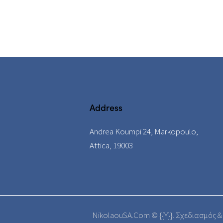
Address
Andrea Koumpi 24, Markopoulo,
Attica, 19003
NikolaouSA.Com © {{Y}}.
Σχεδιασμός &