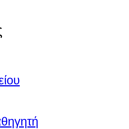
ς
είου
αθηγητή