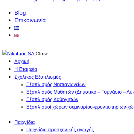
Blog
Επικοινωνία
Close
Αρχική
Η Εταιρεία
Σχολικός Εξοπλισμός
Εξοπλισμός Νηπιαγωγείων
Εξοπλισμός Μαθητών (Δημοτικό – Γυμνάσιο – Λύκ
Εξοπλισμός Καθηγητών
Εξοπλισμοί χώρων σεμιναρίου-φροντιστηρίων-χ
Παιχνίδια
Παιχνίδια προσχολικής αγωγής