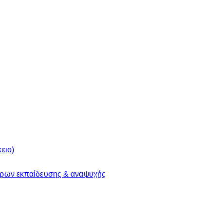
ειο)
ώρων εκπαίδευσης & αναψυχής