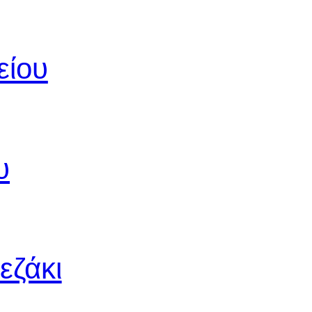
είου
υ
εζάκι